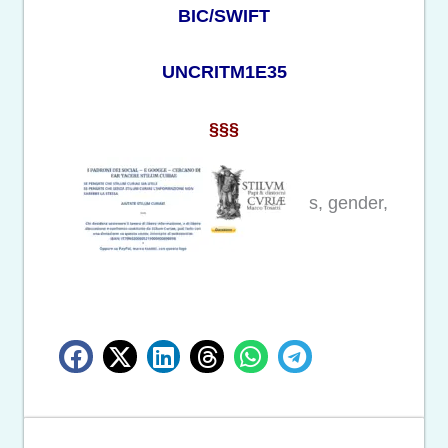
BIC/SWIFT
UNCRITM1E35
§§§
s, gender,