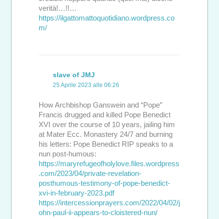
verità!…!!…
https://ilgattomattoquotidiano.wordpress.co
m/
slave of JMJ
25 Aprile 2023 alle 06:26
How Archbishop Ganswein and “Pope”
Francis drugged and killed Pope Benedict
XVI over the course of 10 years, jailing him
at Mater Ecc. Monastery 24/7 and burning
his letters: Pope Benedict RIP speaks to a
nun post-humous:
https://maryrefugeofholylove.files.wordpress
.com/2023/04/private-revelation-
posthumous-testimony-of-pope-benedict-
xvi-in-february-2023.pdf
https://intercessionprayers.com/2022/04/02/j
ohn-paul-ii-appears-to-cloistered-nun/