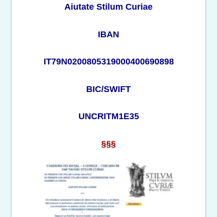
Aiutate Stilum Curiae
IBAN
IT79N0200805319000400690898
BIC/SWIFT
UNCRITM1E35
§§§