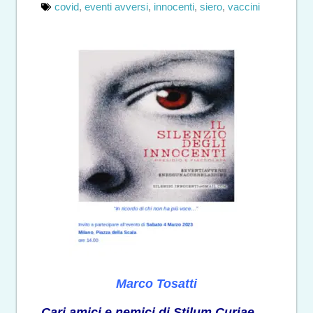
covid
,
eventi avversi
,
innocenti
,
siero
,
vaccini
Marco Tosatti
Cari amici e nemici di Stilum Curiae,