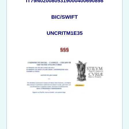
IT79N0200805319000400690898
BIC/SWIFT
UNCRITM1E35
§§§