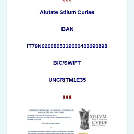
§§§
Aiutate Stilum Curiae
IBAN
IT79N0200805319000400690898
BIC/SWIFT
UNCRITM1E35
§§§