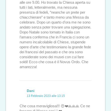
alle ore 9.00. Ho trovato la Chiesa aperta su
tutti i lati, letteralmente, ma nessuna
presenza di fedeli, “neanche un prete per
chiacchierare” e tanto meno una Messa da
celebrare. Dopo un quarto d’ora me ne sono
andato senza poter trovare una spiegazione.
Dopo Natale sono tornato in Italia con
l’amara conferma che in Francia ci sono un
numero incalcolabile di Chiese, stupende
opere d’arte che testimoniano la grande fede
dei francesi del passato e che ora sono
considerate sono dei musei con cui fare
soldi! Ecco che cosa é il Novus Ordo. Che
amarezza!
Dani
13 Febbraio 2023 alle 13:15
Che cosa meravigliosa!!! 😍❤️🙏🙏🙏 Ce ne
fossero di Messe così ! ❤️