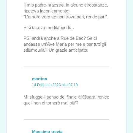
Il mio padre-maestro, in alcune circostanze,
ripeteva laconicamente:
“L’amore vero se non trova pari, rende pari”.
E si taceva meditabondi…
PS: andrà anche a Rue de Bac? Se ci
andasse un’Ave Maria per me e per tutti gli
stilumcuriali! Un grazie anticipato.
martina
14 Febbraio 2023 alle 07:19
Mi sfugge il senso del finale 🙄🙄sarà ironico
quel ‘non ci tornerò mai più’?
Massimo trevia