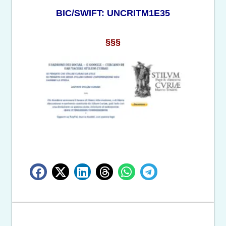
BIC/SWIFT: UNCRITM1E35
§§§