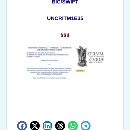
BIC/SWIFT
UNCRITM1E35
§§§