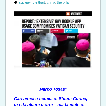
app gay
,
breitbart
,
china
,
the pillar
Marco Tosatti
Cari amici e nemici di Stilum Curiae,
già da alcuni giorni – ma la mole di