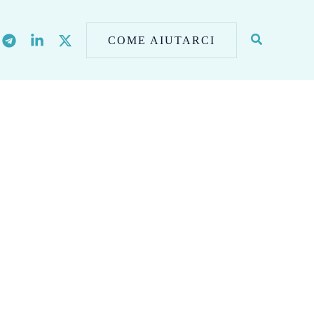
COME AIUTARCI