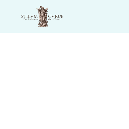
Vai
al
contenuto