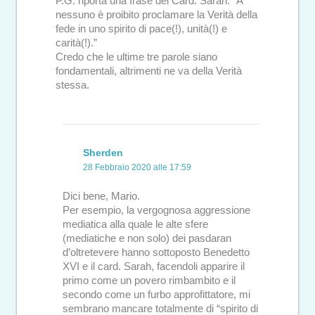
P.G. riporta una frase del Card. Sarah: “A
nessuno è proibito proclamare la Verità della
fede in uno spirito di pace(!), unità(!) e
carità(!).”
Credo che le ultime tre parole siano
fondamentali, altrimenti ne va della Verità
stessa.
Sherden
28 Febbraio 2020 alle 17:59
Dici bene, Mario.
Per esempio, la vergognosa aggressione
mediatica alla quale le alte sfere
(mediatiche e non solo) dei pasdaran
d’oltretevere hanno sottoposto Benedetto
XVI e il card. Sarah, facendoli apparire il
primo come un povero rimbambito e il
secondo come un furbo approfittatore, mi
sembrano mancare totalmente di “spirito di