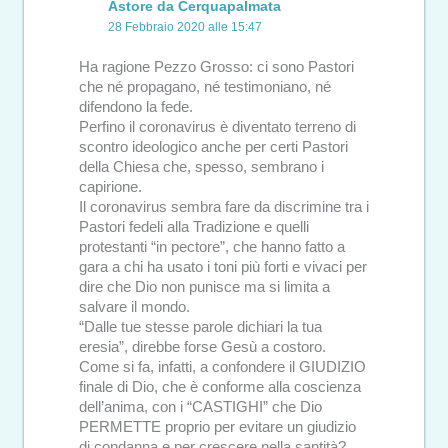
Astore da Cerquapalmata
28 Febbraio 2020 alle 15:47
Ha ragione Pezzo Grosso: ci sono Pastori
che né propagano, né testimoniano, né
difendono la fede.
Perfino il coronavirus è diventato terreno di
scontro ideologico anche per certi Pastori
della Chiesa che, spesso, sembrano i
capirione.
Il coronavirus sembra fare da discrimine tra i
Pastori fedeli alla Tradizione e quelli
protestanti “in pectore”, che hanno fatto a
gara a chi ha usato i toni più forti e vivaci per
dire che Dio non punisce ma si limita a
salvare il mondo.
“Dalle tue stesse parole dichiari la tua
eresia”, direbbe forse Gesù a costoro.
Come si fa, infatti, a confondere il GIUDIZIO
finale di Dio, che è conforme alla coscienza
dell’anima, con i “CASTIGHI” che Dio
PERMETTE proprio per evitare un giudizio
di condanna e per crescere nella santità?