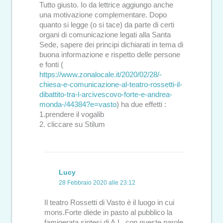
Tutto giusto. Io da lettrice aggiungo anche
una motivazione complementare. Dopo
quanto si legge (o si tace) da parte di certi
organi di comunicazione legati alla Santa
Sede, sapere dei principi dichiarati in tema di
buona informazione e rispetto delle persone
e fonti (
https://www.zonalocale.it/2020/02/28/-
chiesa-e-comunicazione-al-teatro-rossetti-il-
dibattito-tra-l-arcivescovo-forte-e-andrea-
monda-/44384?e=vasto
) ha due effetti :
1.prendere il vogalib
2. cliccare su Stilum
Lucy
28 Febbraio 2020 alle 23:12
Il teatro Rossetti di Vasto è il luogo in cui
mons.Forte diede in pasto al pubblico la
famigerata sintesi di A.L. con queste parole