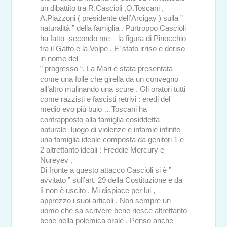
un dibattito tra R.Cascioli ,O.Toscani ,
A.Piazzoni ( presidente dell’Arcigay ) sulla ”
naturalità ” della famiglia . Purtroppo Cascioli
ha fatto -secondo me – la figura di Pinocchio
tra il Gatto e la Volpe . E’ stato irriso e deriso
in nome del
” progresso “. La Mari è stata presentata
come una folle che girella da un convegno
all’altro mulinando una scure . Gli oratori tutti
come razzisti e fascisti retrivi : eredi del
medio evo più buio …Toscani ha
contrapposto alla famiglia cosiddetta
naturale -luogo di violenze e infamie infinite –
una famiglia ideale composta da genitori 1 e
2 altrettanto ideali : Freddie Mercury e
Nureyev .
Di fronte a questo attacco Cascioli si è ”
avvitato ” sull’art. 29 della Costituzione e da
lì non è uscito . Mi dispiace per lui ,
apprezzo i suoi articoli . Non sempre un
uomo che sa scrivere bene riesce altrettanto
bene nella polemica orale . Penso anche