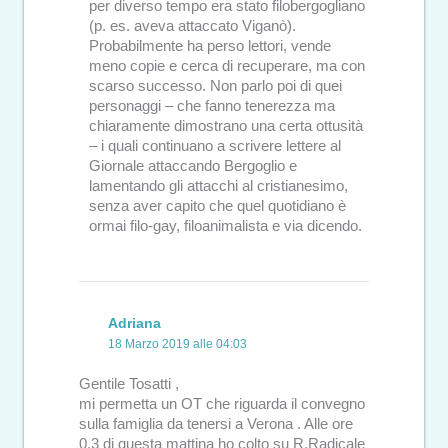
per diverso tempo era stato filobergogliano
(p. es. aveva attaccato Viganò).
Probabilmente ha perso lettori, vende
meno copie e cerca di recuperare, ma con
scarso successo. Non parlo poi di quei
personaggi – che fanno tenerezza ma
chiaramente dimostrano una certa ottusità
– i quali continuano a scrivere lettere al
Giornale attaccando Bergoglio e
lamentando gli attacchi al cristianesimo,
senza aver capito che quel quotidiano è
ormai filo-gay, filoanimalista e via dicendo.
Adriana
18 Marzo 2019 alle 04:03
Gentile Tosatti ,
mi permetta un OT che riguarda il convegno
sulla famiglia da tenersi a Verona . Alle ore
0.3 di questa mattina ho colto su R.Radicale