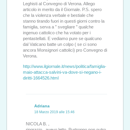
Leghisti al Convegno di Verona. Allego
articolo in merito da il Giornale. P.S. spero
che la violenza verbale e bestiale che
stanno tirando fuori in questi giorni contro la
famiglia, serva a ” svegliare ” qualche
ingenuo cattolico che ha votato per i
pentastellati. E vediamo pure se qualcuno
dal Vaticano batte un colpo ( se ci sono
ancora Monsignori cattolici) pro Convegno di
Verona.
http://www.ilgiornale.it/news/politica/famiglia-
maio-attacca-salvini-va-dove-si-negano-i-
diritti-1664526.html
Adriana
18 Marzo 2019 alle 15:46
NICOLA B. ,
ringrazio , avevo letto .Purtroppo non nutro