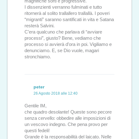
magnifiche sorti e progressive.
I dissenzienti verranno fulminati e tutto
ritornerà al solito trallallero trallallà. I poveri
“migranti” saranno santificati in vita e Satana
resterà Salvini.
C’era qualcuno che parlava di “avviare
processi”, giusto? Bene, vediamo che
processo si avvierà d’ora in poi. Vigiliamo e
denunciamo. E, se Dio vuole, magari
stronchiamo.
peter
26 Agosto 2018 alle 12:40
Gentile IM,
che quadro desolante! Queste sono pecore
senza cervello: obbedire alle imposizioni di
un vescovo indegno. Che pena provo per
questi fedeli!
Grande è la responsabilità del laicato. Nelle