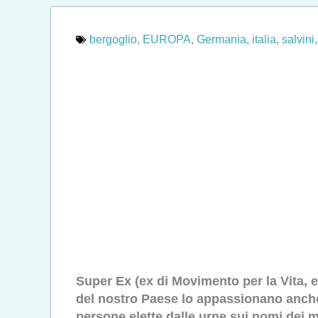
bergoglio
,
EUROPA
,
Germania
,
italia
,
salvini
Super Ex (ex di Movimento per la Vita, e
del nostro Paese lo appassionano anche qu
persone elette dalle urne sui nomi dei mi