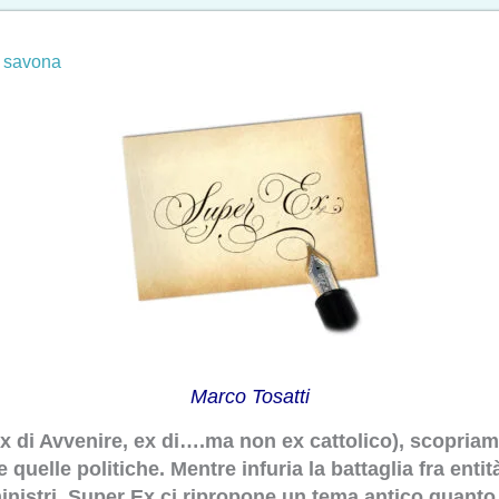
,
savona
Marco Tosatti
x di Avvenire, ex di….ma non ex cattolico), scopriamo
elle politiche. Mentre infuria la battaglia fra entità
nistri, Super Ex ci ripropone un tema antico quanto l’