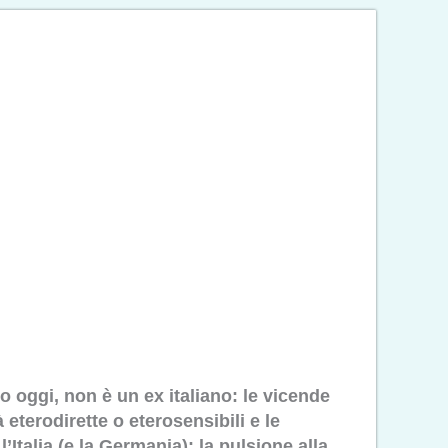
 oggi, non è un ex italiano: le vicende
 eterodirette o eterosensibili e le
Italia (e la Germania): la pulsione alla