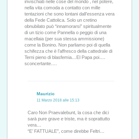
invischiati nelle cose del mondo , nel potere,
nella vita comoda a contatto con mille
tentazioni che sono lontani dall’essenza vera
della Fede Cattolica. Solo un cretino
obnubilato può “innamorarsi” spiritualmente
di un tizio come Pannella o peggio di una
macellaia (per sua stessa ammissione)
come la Bonino. Non parliamo poi di quella
schifezza che è l’affresco della cattedrale di
Terni pieno di blasfemia…El Papa poi….
sconcertante….
Maurizio
11 Marzo 2018 alle 15:13
Caro Non Praevalebunt, la cosa che dici
sarà pure grave e triste, ma è soprattutto
vera…
“E’ FATTUALE”, come direbbe Feltri…