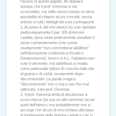
l’azione di questo papato. Mi dispiace
dunque che il prof. Geremia si sia
scomodato, ma nello stesso tempo mi dà la
possibilità di chiarire alcuni concetti, senza
entrare in tutti i dettagli dei suoi contrappunti.
1. Al punto 4. del mio elenco ho solo riportato
pedissequamente il par. 305 di Amoris
Laetitia, dove viene praticamente annullato il
sesto comandamento (che suona
esattamente “non commetterai adulterio”
nell’elencazione contenuta in Esodo e
Deuteronomio). Invece in A.L. l’adulterio non
solo si ammette, ma addirittura si esalta
come potenziale fattore di crescita nella vita
di grazia e di carità, ovviamente dopo
discernimento. La parola magica
“discernimento” non è mia e non l’ho mai
utilizzata, caro prof. Geremia.
2. Il prof. Geremia tenta di derubricare a
sciocchezze (lui usa un altro termine) alcuni
punti dell’elenco, ma probabilmente non si
accorge che alcuni di essi minano alla base
le fondamenta della dottrina cattolica che si