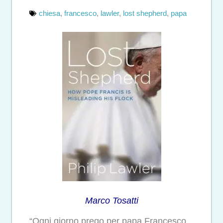
chiesa
,
francesco
,
lawler
,
lost shepherd
,
papa
Marco Tosatti
“Ogni giorno prego per papa Francesco.