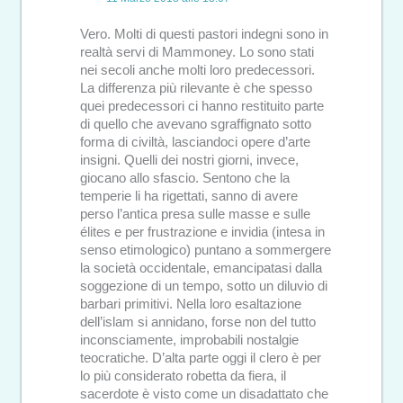
Vero. Molti di questi pastori indegni sono in
realtà servi di Mammoney. Lo sono stati
nei secoli anche molti loro predecessori.
La differenza più rilevante è che spesso
quei predecessori ci hanno restituito parte
di quello che avevano sgraffignato sotto
forma di civiltà, lasciandoci opere d’arte
insigni. Quelli dei nostri giorni, invece,
giocano allo sfascio. Sentono che la
temperie li ha rigettati, sanno di avere
perso l’antica presa sulle masse e sulle
élites e per frustrazione e invidia (intesa in
senso etimologico) puntano a sommergere
la società occidentale, emancipatasi dalla
soggezione di un tempo, sotto un diluvio di
barbari primitivi. Nella loro esaltazione
dell’islam si annidano, forse non del tutto
inconsciamente, improbabili nostalgie
teocratiche. D’alta parte oggi il clero è per
lo più considerato robetta da fiera, il
sacerdote è visto come un disadattato che