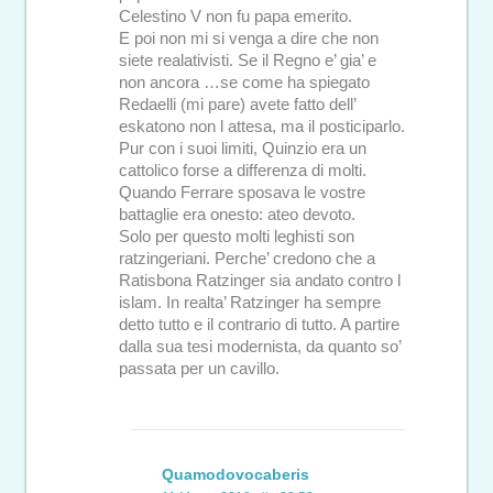
Celestino V non fu papa emerito.
E poi non mi si venga a dire che non
siete realativisti. Se il Regno e’ gia’ e
non ancora …se come ha spiegato
Redaelli (mi pare) avete fatto dell’
eskatono non l attesa, ma il posticiparlo.
Pur con i suoi limiti, Quinzio era un
cattolico forse a differenza di molti.
Quando Ferrare sposava le vostre
battaglie era onesto: ateo devoto.
Solo per questo molti leghisti son
ratzingeriani. Perche’ credono che a
Ratisbona Ratzinger sia andato contro l
islam. In realta’ Ratzinger ha sempre
detto tutto e il contrario di tutto. A partire
dalla sua tesi modernista, da quanto so’
passata per un cavillo.
Quamodovocaberis