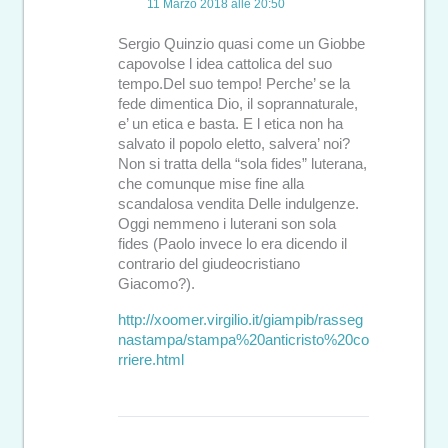
11 Marzo 2018 alle 20:50
Sergio Quinzio quasi come un Giobbe
capovolse l idea cattolica del suo
tempo.Del suo tempo! Perche’ se la
fede dimentica Dio, il soprannaturale,
e’ un etica e basta. E l etica non ha
salvato il popolo eletto, salvera’ noi?
Non si tratta della “sola fides” luterana,
che comunque mise fine alla
scandalosa vendita Delle indulgenze.
Oggi nemmeno i luterani son sola
fides (Paolo invece lo era dicendo il
contrario del giudeocristiano
Giacomo?).
http://xoomer.virgilio.it/giampib/rasseg
nastampa/stampa%20anticristo%20co
rriere.html