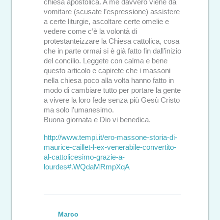
chiesa apostolica. A me davvero viene da
vomitare (scusate l’espressione) assistere
a certe liturgie, ascoltare certe omelie e
vedere come c’è la volontà di
protestanteizzare la Chiesa cattolica, cosa
che in parte ormai si è già fatto fin dall’inizio
del concilio. Leggete con calma e bene
questo articolo e capirete che i massoni
nella chiesa poco alla volta hanno fatto in
modo di cambiare tutto per portare la gente
a vivere la loro fede senza più Gesù Cristo
ma solo l’umanesimo.
Buona giornata e Dio vi benedica.
http://www.tempi.it/ero-massone-storia-di-
maurice-caillet-l-ex-venerabile-convertito-
al-cattolicesimo-grazie-a-
lourdes#.WQdaMRmpXqA
Marco