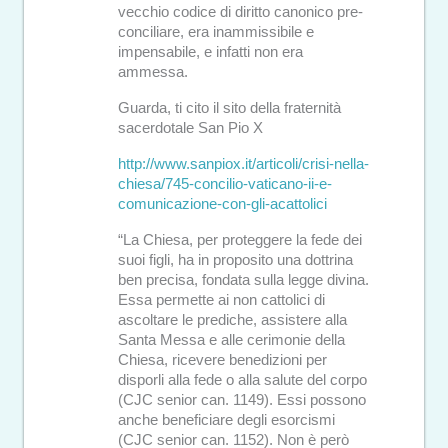
vecchio codice di diritto canonico pre-
conciliare, era inammissibile e
impensabile, e infatti non era
ammessa.
Guarda, ti cito il sito della fraternità
sacerdotale San Pio X
http://www.sanpiox.it/articoli/crisi-nella-
chiesa/745-concilio-vaticano-ii-e-
comunicazione-con-gli-acattolici
“La Chiesa, per proteggere la fede dei
suoi figli, ha in proposito una dottrina
ben precisa, fondata sulla legge divina.
Essa permette ai non cattolici di
ascoltare le prediche, assistere alla
Santa Messa e alle cerimonie della
Chiesa, ricevere benedizioni per
disporli alla fede o alla salute del corpo
(CJC senior can. 1149). Essi possono
anche beneficiare degli esorcismi
(CJC senior can. 1152). Non è però