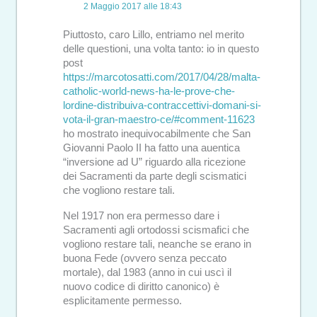
2 Maggio 2017 alle 18:43
Piuttosto, caro Lillo, entriamo nel merito
delle questioni, una volta tanto: io in questo
post
https://marcotosatti.com/2017/04/28/malta-
catholic-world-news-ha-le-prove-che-
lordine-distribuiva-contraccettivi-domani-si-
vota-il-gran-maestro-ce/#comment-11623
ho mostrato inequivocabilmente che San
Giovanni Paolo II ha fatto una auentica
“inversione ad U” riguardo alla ricezione
dei Sacramenti da parte degli scismatici
che vogliono restare tali.
Nel 1917 non era permesso dare i
Sacramenti agli ortodossi scismafici che
vogliono restare tali, neanche se erano in
buona Fede (ovvero senza peccato
mortale), dal 1983 (anno in cui uscì il
nuovo codice di diritto canonico) è
esplicitamente permesso.