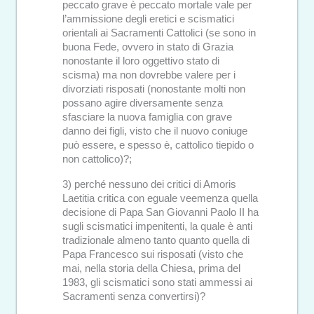
peccato grave è peccato mortale vale per
l’ammissione degli eretici e scismatici
orientali ai Sacramenti Cattolici (se sono in
buona Fede, ovvero in stato di Grazia
nonostante il loro oggettivo stato di
scisma) ma non dovrebbe valere per i
divorziati risposati (nonostante molti non
possano agire diversamente senza
sfasciare la nuova famiglia con grave
danno dei figli, visto che il nuovo coniuge
può essere, e spesso è, cattolico tiepido o
non cattolico)?;
3) perché nessuno dei critici di Amoris
Laetitia critica con eguale veemenza quella
decisione di Papa San Giovanni Paolo II ha
sugli scismatici impenitenti, la quale è anti
tradizionale almeno tanto quanto quella di
Papa Francesco sui risposati (visto che
mai, nella storia della Chiesa, prima del
1983, gli scismatici sono stati ammessi ai
Sacramenti senza convertirsi)?