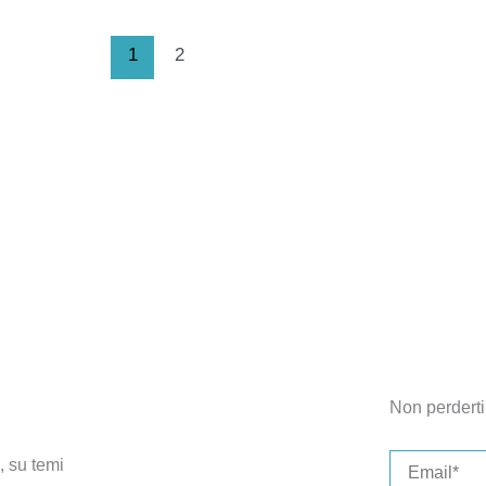
1
2
Non perderti 
Email
, su temi