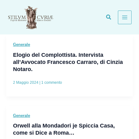
Vai
al
contenuto
Generale
Elogio del Complottista. Intervista
all’Avvocato Francesco Carraro, di Cinzia
Notaro.
2 Maggio 2024
|
1 commento
Generale
Orwell alla Mondadori je Spiccia Casa,
come si Dice a Roma…