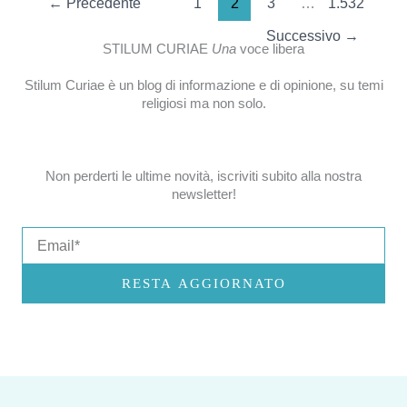
←
Precedente
1
2
3
…
1.532
Successivo
→
STILUM CURIAE
Una
voce libera
Stilum Curiae è un blog di informazione e di opinione, su temi
religiosi ma non solo.
Non perderti le ultime novità, iscriviti subito alla nostra
newsletter!
Email
RESTA AGGIORNATO