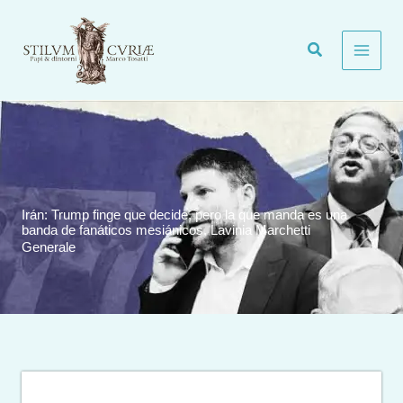
Vai
al
contenuto
Irán: Trump finge que decide, pero la que manda es una
banda de fanáticos mesiánicos. Lavinia Marchetti
Generale