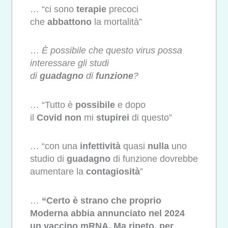
… “ci sono
terapie
precoci
che
abbattono
la mortalità”
…
È possibile che questo virus possa
interessare gli studi
di
guadagno
di
funzione
?
… “Tutto è
possibile
e dopo
il
Covid
non
mi
stupirei
di questo”
… “con una
infettività
quasi
nulla
uno
studio di
guadagno
di funzione dovrebbe
aumentare la
contagiosità
”
…
“Certo è strano che proprio
Moderna abbia annunciato nel 2024
un vaccino mRNA. Ma ripeto, per