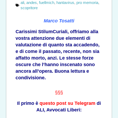
ali
,
andes
,
fuellmich
,
hantavirus
,
pro memoria
,
scopritore
Marco Tosatti
Carissimi StilumCuriali, offriamo alla
vostra attenzione due elementi di
valutazione di quanto sta accadendo,
e di come il passato, recente, non sia
affatto morto, anzi. Le stesse forze
oscure che l’hanno inscenato sono
ancora all’opera. Buona lettura e
condivisione.
§§§
Il primo è
questo post su Telegram
di
ALI, Avvocati Liberi: