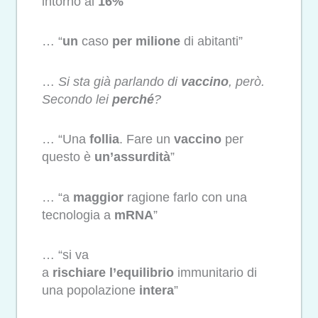
intorno al
16%
”
… “
un
caso
per
milione
di abitanti”
…
Si sta già parlando di
vaccino
, però.
Secondo lei
perché
?
… “Una
follia
. Fare un
vaccino
per
questo è
un’assurdità
”
… “a
maggior
ragione farlo con una
tecnologia a
mRNA
”
… “si va
a
rischiare
l’equilibrio
immunitario di
una popolazione
intera
”