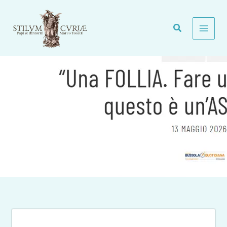
Vai
al
contenuto
Hantavirus, lo Scopritore: Fare un Vaccino per Questo è
un’Assurdità. Una Follia. Pro Memoria.
Generale