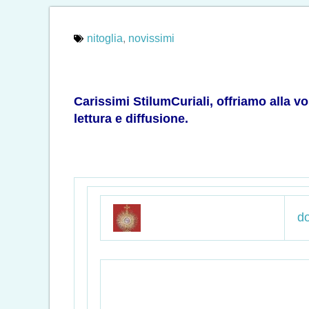
nitoglia
,
novissimi
Carissimi StilumCuriali, offriamo alla v
lettura e diffusione.
do