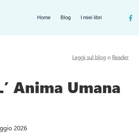
Home
Blog
I miei libri