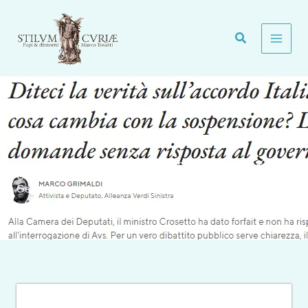
Vai
al
contenuto
Accordo Armi Italia-Israele: Cambia davvero Qualcosa? Ma
Crosetto Scappa e non Risponde…Il Fatto.
Generale