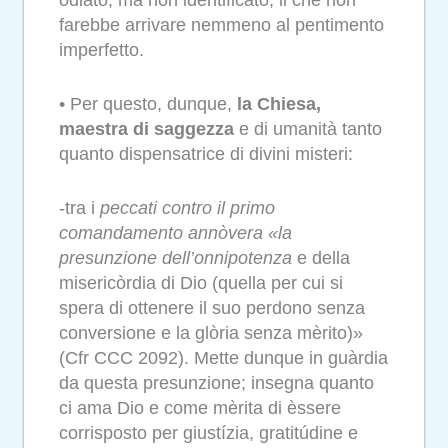
odiato, ma non identificato, il che non
farebbe arrivare nemmeno al pentimento
imperfetto.
• Per questo, dunque,
la Chiesa,
maestra di saggezza
e di umanità tanto
quanto dispensatrice di divini misteri:
-tra i
peccati contro il primo
comandamento annòvera «la
presunzione dell’onnipotenza
e della
misericòrdia di Dio (quella per cui si
spera di ottenere il suo perdono senza
conversione e la glòria senza mèrito)»
(Cfr CCC 2092). Mette dunque in guàrdia
da questa presunzione; insegna quanto
ci ama Dio e come mèrita di èssere
corrisposto per giustízia, gratitúdine e