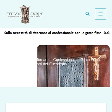
Vai
al
contenuto
Sulla Necessità di Tornare al Confessionale a Grata Fissa.
Don G. Agnello, Alleati dell’Eucarestia.
Generale