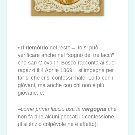
• Il demònio
del resto ̶ lo si può
verificare anche nel “sogno dei tre laccî”
che san Giovanni Bosco racconta ai suoi
ragazzi il 4 Aprile 1869 ̶ si impegna per
far si che ci si confessi male. Lo fa con i
gióvani, ma anche con chi non è piú
gióvane, e:
–
come primo làccio usa la
vergogna
che
non fa dire alcuni peccati in confessione
(il silènzio colpévole ne è effetto);