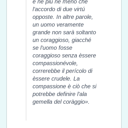
è né piú né meno che
l’accordo di due virtú
opposte. In altre parole,
un uomo veramente
grande non sarà soltanto
un coraggioso, giacché
se l’uomo fosse
coraggioso senza èssere
compassionévole,
correrebbe il perícolo di
èssere crudele. La
compassione è ciò che si
potrebbe definire l’ala
gemella del coràggio».