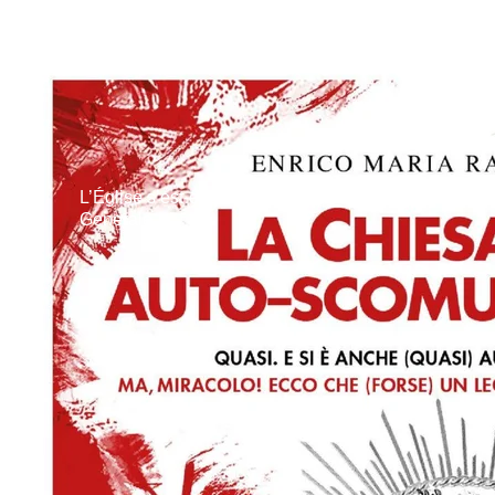
L’Église s’est-elle excommuniée elle-même ? Un Nou
Generale