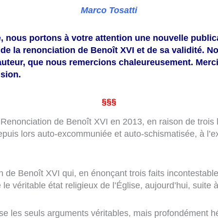
Marco Tosatti
, nous portons à votre attention une nouvelle publi
de la renonciation de Benoît XVI et de sa validité. N
’auteur, que nous remercions chaleureusement. Merci
usion.
§§§
la Renonciation de Benoît XVI en 2013, en raison de troi
 depuis lors auto-excommuniée et auto-schismatisée, à l’
on de Benoît XVI qui, en énonçant trois faits incontestab
 le véritable état religieux de l’Église, aujourd’hui, suit
ose les seuls arguments véritables, mais profondément hé