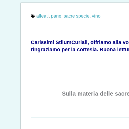
alleati
,
pane
,
sacre specie
,
vino
Carissimi StilumCuriali, offriamo alla v
ringraziamo per la cortesia. Buona lettu
Sulla materia delle sac