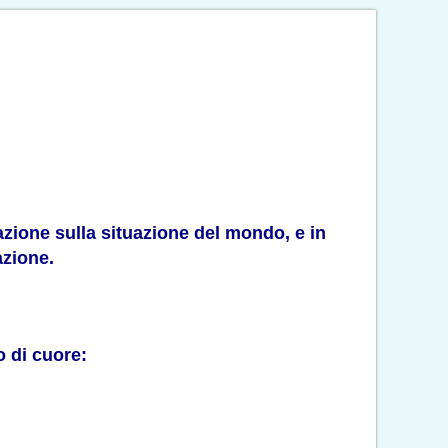
azione sulla situazione del mondo, e in
azione.
o di cuore: