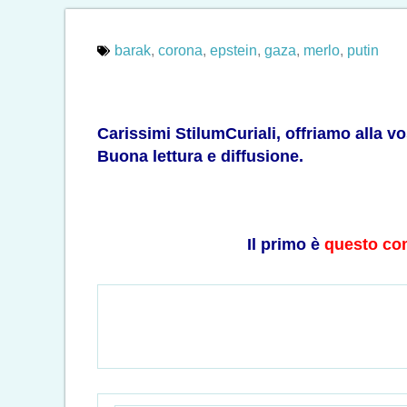
barak
,
corona
,
epstein
,
gaza
,
merlo
,
putin
Carissimi StilumCuriali, offriamo alla v
Buona lettura e diffusione.
Il primo è
q
uesto co