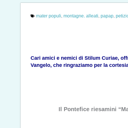
mater populi
,
montagne. alleati
,
papap
,
petiz
Cari amici e nemici di Stilum Curiae, of
Vangelo, che ringraziamo per la cortesia
Il Pontefice riesamini “M