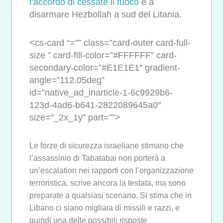
l’accordo di cessate il fuoco
e a
disarmare Hezbollah a sud del Litania.
<cs-card “=”” class=”card-outer card-full-
size ” card-fill-color=”#FFFFFF” card-
secondary-color=”#E1E1E1″ gradient-
angle=”112.05deg”
id=”native_ad_inarticle-1-6c9929b6-
123d-4ad6-b641-2822089645a0″
size=”_2x_1y” part=””>
Le forze di sicurezza israeliane stimano che
l’assassinio di Tabatabai non porterà a
un’escalation nei rapporti con l’organizzazione
terroristica, scrive ancora la testata, ma sono
preparate a qualsiasi scenario. Si stima che in
Libano ci siano migliaia di missili e razzi, e
quindi una delle possibili risposte