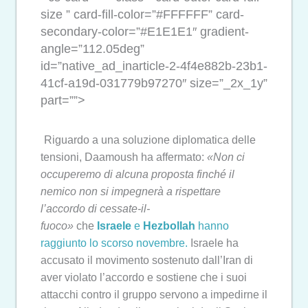
size ” card-fill-color=”#FFFFFF” card-
secondary-color=”#E1E1E1″ gradient-
angle=”112.05deg”
id=”native_ad_inarticle-2-4f4e882b-23b1-
41cf-a19d-031779b97270″ size=”_2x_1y”
part=””>
Riguardo a una soluzione diplomatica delle
tensioni, Daamoush ha affermato:
«Non ci
occuperemo di alcuna proposta finché il
nemico non si impegnerà a rispettare
l’accordo di cessate-il-
fuoco»
che
Israele
e
Hezbollah
hanno
raggiunto lo scorso novembre.
Israele ha
accusato il movimento sostenuto dall’Iran di
aver violato l’accordo e sostiene che i suoi
attacchi contro il gruppo servono a impedirne il