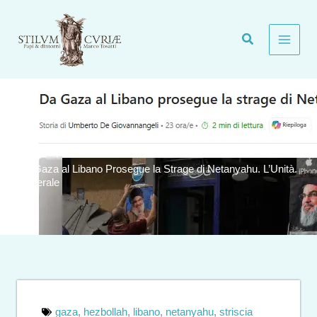
Vai
al
contenuto
Da Gaza al Libano Prosegue la Strage di Netanyahu. L’Unità.
Generale
gaza
,
hezbollah
,
libano
,
netanyahu
,
striscia