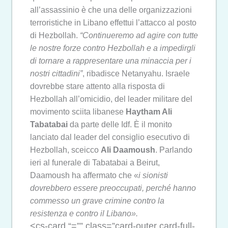
all’assassinio è che una delle organizzazioni
terroristiche in Libano effettui l’attacco al posto
di Hezbollah.
“Continueremo ad agire con tutte
le nostre forze contro Hezbollah e a impedirgli
di tornare a rappresentare una minaccia per i
nostri cittadini”
, ribadisce Netanyahu. Israele
dovrebbe stare attento alla risposta di
Hezbollah all’omicidio, del leader militare del
movimento sciita libanese
Haytham Ali
Tabatabai
da parte delle Idf. È il monito
lanciato dal leader del consiglio esecutivo di
Hezbollah, sceicco
Ali Daamoush
. Parlando
ieri al funerale di Tabatabai a Beirut,
Daamoush ha affermato che «
i sionisti
dovrebbero essere preoccupati, perché hanno
commesso un grave crimine contro la
resistenza e contro il Libano».
<cs-card “=”” class=”card-outer card-full-