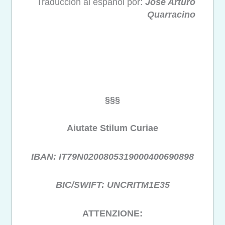
Traducción al español por:
José Arturo
Quarracino
§§§
Aiutate Stilum Curiae
IBAN: IT79N0200805319000400690898
BIC/SWIFT: UNCRITM1E35
ATTENZIONE: