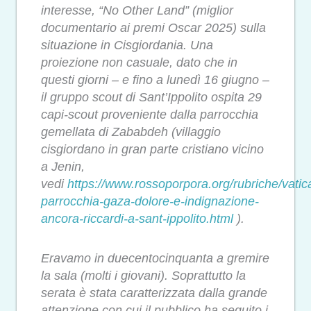
interesse, “No Other Land” (miglior
documentario ai premi Oscar 2025) sulla
situazione in Cisgiordania. Una
proiezione non casuale, dato che in
questi giorni – e fino a lunedì 16 giugno –
il gruppo scout di Sant’Ippolito ospita 29
capi-scout proveniente dalla parrocchia
gemellata di Zababdeh (villaggio
cisgiordano in gran parte cristiano vicino
a Jenin,
vedi
https://www.rossoporpora.org/rubriche/vati
parrocchia-gaza-dolore-e-indignazione-
ancora-riccardi-a-sant-ippolito.html
).
Eravamo in duecentocinquanta a gremire
la sala (molti i giovani). Soprattutto la
serata è stata caratterizzata dalla grande
attenzione con cui il pubblico ha seguito i