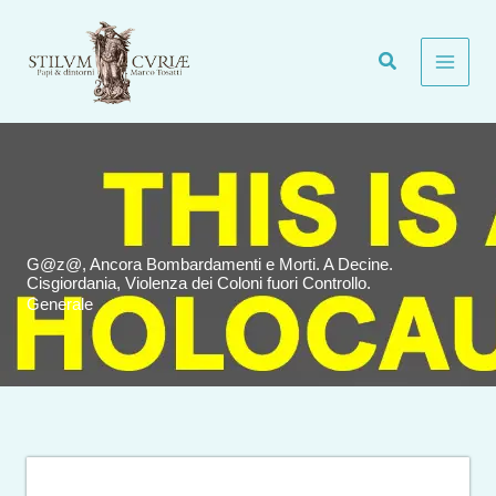
Vai
al
contenuto
G@z@, Ancora Bombardamenti e Morti. A Decine.
Cisgiordania, Violenza dei Coloni fuori Controllo.
Generale