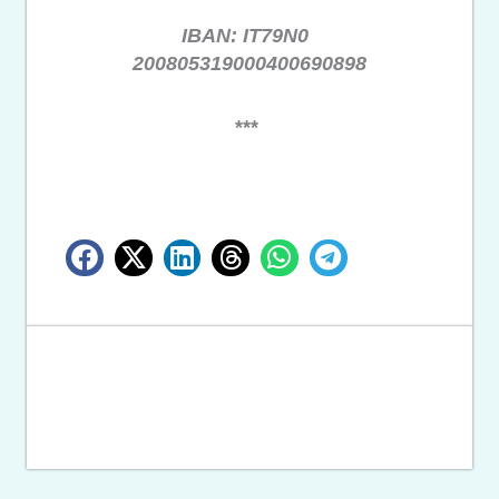
IBAN: IT79N0
200805319000400690898
***