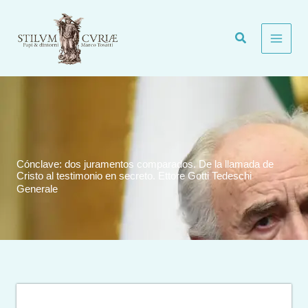
Vai
al
contenuto
Cónclave: dos juramentos comparados. De la llamada de
Cristo al testimonio en secreto. Ettore Gotti Tedeschi
Generale