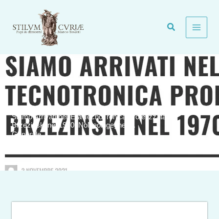
Vai
al
contenuto
Siamo Arrivati nell’Era TecnoTronica Profetizzata da
Brzezinski nel 1970. NoNeoingegneria.
Generale