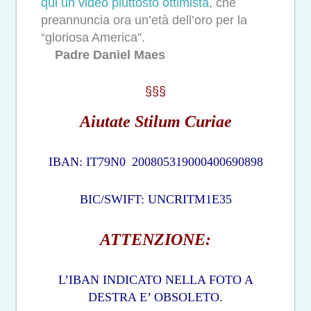
qui un video piuttosto ottimista
, che
preannuncia ora un’età dell’oro per la
“gloriosa America”.
Padre Daniel Maes
§§§
Aiutate Stilum Curiae
IBAN: IT79N0
200805319000400690898
BIC/SWIFT: UNCRITM1E35
ATTENZIONE:
L’IBAN INDICATO NELLA FOTO A
DESTRA E’ OBSOLETO.