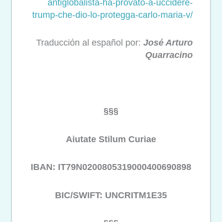
antiglobalista-ha-
provato-a-uccidere-
trump-che-
dio-lo-protegga-carlo-maria-v/
Traducción al español por:
José Arturo
Quarracino
§§§
Aiutate Stilum Curiae
IBAN: IT79N0200805319000400690898
BIC/SWIFT: UNCRITM1E35