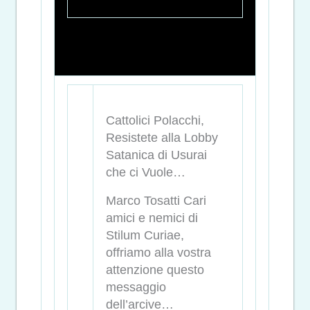
Cattolici Polacchi,
Resistete alla Lobby
Satanica di Usurai
che ci Vuole…
Marco Tosatti Cari
amici e nemici di
Stilum Curiae,
offriamo alla vostra
attenzione questo
messaggio
dell’arcive…