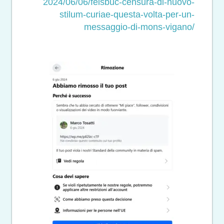
2024/06/06/feisbuc-censura-di-
nuovo-
stilum-curiae-questa-
volta-per-un-
messaggio-di-
mons-vigano/