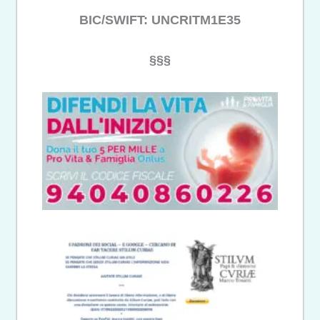
BIC/SWIFT: UNCRITM1E35
§§§