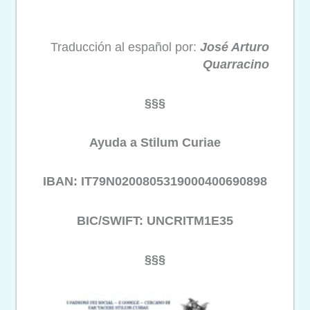
Traducción al español por:
José Arturo
Quarracino
§§§
Ayuda a Stilum Curiae
IBAN: IT79N0200805319000400690898
BIC/SWIFT: UNCRITM1E35
§§§