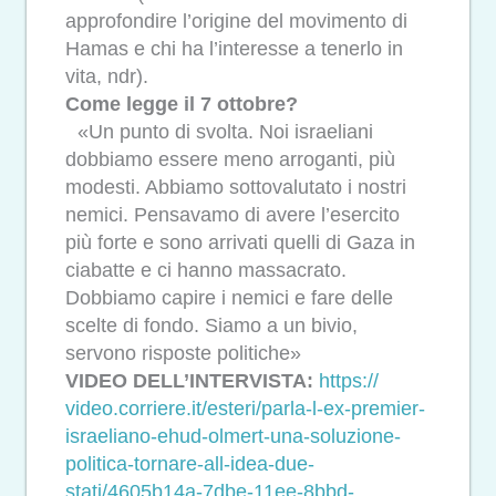
approfondire l’origine del movimento di
Hamas e chi ha l’interesse a tenerlo in
vita, ndr).
Come legge il 7 ottobre?
«Un punto di svolta. Noi israeliani
dobbiamo essere meno arroganti, più
modesti. Abbiamo sottovalutato i nostri
nemici. Pensavamo di avere l’esercito
più forte e sono arrivati quelli di Gaza in
ciabatte e ci hanno massacrato.
Dobbiamo capire i nemici e fare delle
scelte di fondo. Siamo a un bivio,
servono risposte politiche»
VIDEO DELL’INTERVISTA:
https://
video.corriere.it/esteri/
parla-l-ex-premier-
israeliano-
ehud-olmert-una-soluzione-
politica-tornare-all-idea-due-
stati/4605b14a-7dbe-11ee-8bbd-