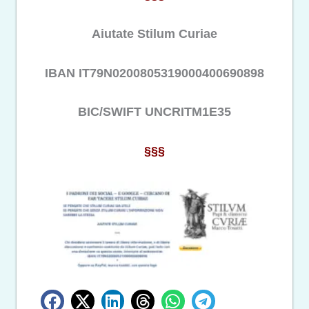
Aiutate Stilum Curiae
IBAN IT79N0200805319000400690898
BIC/SWIFT UNCRITM1E35
§§§