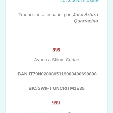
2023/06/01/40355/
Traducción al español por:
José Arturo
Quarracino
§§§
Ayuda a Stilum Curiae
IBAN IT79N0200805319000400690898
BIC/SWIFT UNCRITM1E35
§§§