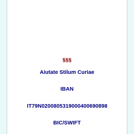
§§§
Aiutate Stilum Curiae
IBAN
IT79N0200805319000400690898
BIC/SWIFT