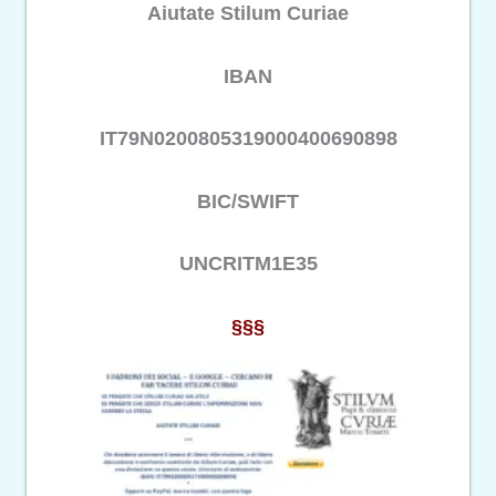
Aiutate Stilum Curiae
IBAN
IT79N0200805319000400690898
BIC/SWIFT
UNCRITM1E35
§§§