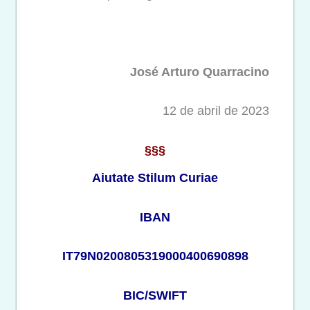
José Arturo Quarracino
12 de abril de 2023
§§§
Aiutate Stilum Curiae
IBAN
IT79N0200805319000400690898
BIC/SWIFT