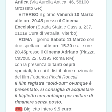
Antica
(Via Aurelia Antica, 46, 58100
Grosseto GR)
–
VITERBO
il giorno
Venerdì 10 Marzo
alle ore 20.45
presso il
Cinema
Excelsior
(Strada Statale Cassia, 237,
01019 Cura di Vetralla, Viterbo)
–
ROMA
il giorno
Sabato 11 Marzo
con
due spettacoli
alle ore 15.30 e
alle ore
20.45
presso il
Cinema Adriano
(Piazza
Cavour, 22, 00193 Roma RM)
con la presenza di
tanti ospiti
speciali
,
tra cui il distributore nazionale
del film
Federica Picchi Roncali
Il film registra “sold-out” ovunque è
presentato, si consiglia di acquistare
il biglietto con anticipo per evitare di
rimanere senza posto.
Biglietto Intero
9,5 euro
;