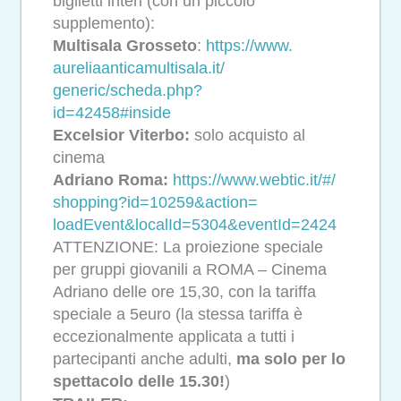
biglietti interi (con un piccolo
supplemento):
Multisala Grosseto
:
https://www.
aureliaanticamultisala.it/
generic/scheda.php?
id=42458#inside
Excelsior Viterbo:
solo acquisto al
cinema
Adriano Roma:
https://www.webtic.it/#/
shopping?id=10259&action=
loadEvent&localId=5304&
eventId=2424
ATTENZIONE: La proiezione speciale
per gruppi giovanili a ROMA – Cinema
Adriano delle ore 15,30, con la tariffa
speciale a 5euro (la stessa tariffa è
eccezionalmente applicata a tutti i
partecipanti anche adulti,
ma solo per lo
spettacolo delle 15.30!
)