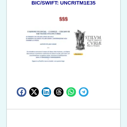
BIC/SWIFT: UNCRITM1E35
§§§