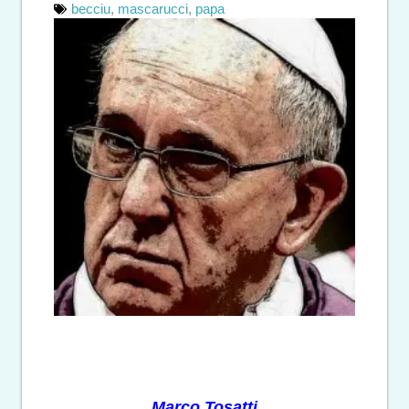
becciu
,
mascarucci
,
papa
Marco Tosatti