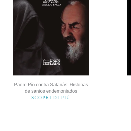
Padre Pío contra Satanás: Historias
de santos endemoniados
SCOPRI DI PIÙ