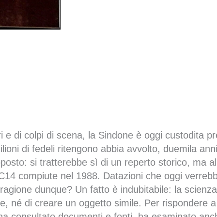
ri e di colpi di scena, la Sindone è oggi custodita p
ioni di fedeli ritengono abbia avvolto, duemila anni
posto: si tratterebbe sì di un reperto storico, ma a
 C14 compiute nel 1988. Datazioni che oggi verrebbe
 ragione dunque? Un fatto è indubitabile: la scienz
, né di creare un oggetto simile. Per rispondere a 
i, ha consultato documenti e fonti, ha esaminato anc