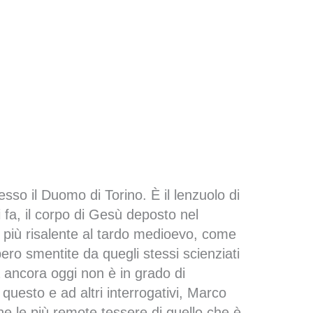
resso il Duomo di Torino. È il lenzuolo di
 fa, il corpo di Gesù deposto nel
l più risalente al tardo medioevo, come
ro smentite da quegli stessi scienziati
a ancora oggi non è in grado di
questo e ad altri interrogativi, Marco
he le più remote tessere di quello che è