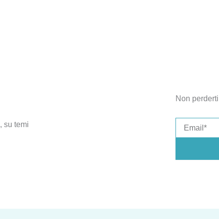
Non perderti 
Email
, su temi