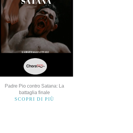
Padre Pio contro Satana: La
battaglia finale
SCOPRI DI PIÙ