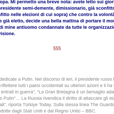
ropa. Mi permetto una breve nota: avete letto sui gio
 presidente semi-demente, dimissionario, già sconfitto 
itto nelle elezioni di cui sopra) che contro la volon
 già eletto, decide una bella mattina di portare il mo
o di mine antiuomo condannate da tutte le organizzazi
visione.
§§§
edicate a Putin. Nel discorso di ieri, il presidente russo 
riflettere tutti i paesi occidentali su ulteriori azioni e li 
te entrati in guerra”, “La Gran Bretagna è un bersaglio ada
utin”… La Russia rivendica il diritto di attaccare gli stati
ali”, riporta Türkiye Today. Sulla stessa linea The Guard
rodotte dagli Stati Uniti e dal Regno Unito – BBC.