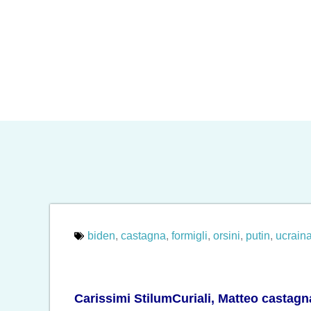
biden
,
castagna
,
formigli
,
orsini
,
putin
,
ucrain
Carissimi StilumCuriali, Matteo castagna